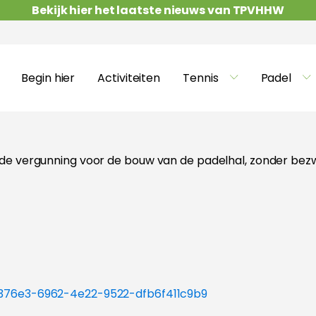
Bekijk hier het laatste nieuws van TPVHHW
Begin hier
Activiteiten
Tennis
Padel
 de vergunning voor de bouw van de padelhal, zonder bezwa
3b376e3-6962-4e22-9522-dfb6f411c9b9