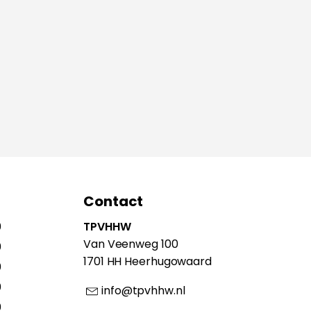
Contact
0
TPVHHW
Van Veenweg 100
0
1701 HH Heerhugowaard
0
0
info@tpvhhw.nl
0