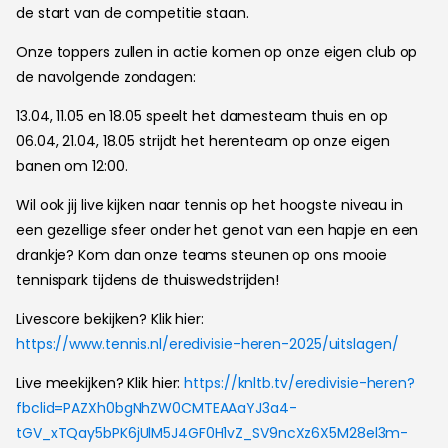
de start van de competitie staan.
Onze toppers zullen in actie komen op onze eigen club op
de navolgende zondagen:
13.04, 11.05 en 18.05 speelt het damesteam thuis en op
06.04, 21.04, 18.05 strijdt het herenteam op onze eigen
banen om 12:00.
Wil ook jij live kijken naar tennis op het hoogste niveau in
een gezellige sfeer onder het genot van een hapje en een
drankje? Kom dan onze teams steunen op ons mooie
tennispark tijdens de thuiswedstrijden!
Livescore bekijken? Klik hier:
https://www.tennis.nl/eredivisie-heren-2025/uitslagen/
Live meekijken? Klik hier:
https://knltb.tv/eredivisie-heren?
fbclid=PAZXh0bgNhZW0CMTEAAaYJ3a4-
tGV_xTQay5bPK6jUlM5J4GF0H1vZ_SV9ncXz6X5M28el3m-