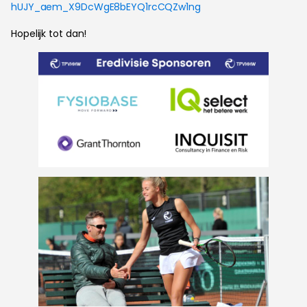
hUJY_aem_X9DcWgE8bEYQ1rcCQZw1ng
Hopelijk tot dan!